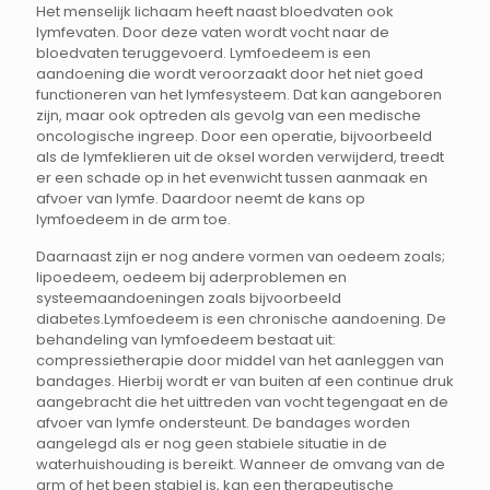
Het menselijk lichaam heeft naast bloedvaten ook
lymfevaten. Door deze vaten wordt vocht naar de
bloedvaten teruggevoerd. Lymfoedeem is een
aandoening die wordt veroorzaakt door het niet goed
functioneren van het lymfesysteem. Dat kan aangeboren
zijn, maar ook optreden als gevolg van een medische
oncologische ingreep. Door een operatie, bijvoorbeeld
als de lymfeklieren uit de oksel worden verwijderd, treedt
er een schade op in het evenwicht tussen aanmaak en
afvoer van lymfe. Daardoor neemt de kans op
lymfoedeem in de arm toe.
Daarnaast zijn er nog andere vormen van oedeem zoals;
lipoedeem, oedeem bij aderproblemen en
systeemaandoeningen zoals bijvoorbeeld
diabetes.Lymfoedeem is een chronische aandoening. De
behandeling van lymfoedeem bestaat uit:
compressietherapie door middel van het aanleggen van
bandages. Hierbij wordt er van buiten af een continue druk
aangebracht die het uittreden van vocht tegengaat en de
afvoer van lymfe ondersteunt. De bandages worden
aangelegd als er nog geen stabiele situatie in de
waterhuishouding is bereikt. Wanneer de omvang van de
arm of het been stabiel is, kan een therapeutische