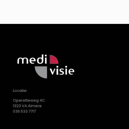
Locatie:
Operetteweg 4C
1323 VA Almere
036 533 7717