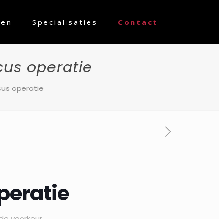
ven
Specialisaties
Contact
cus operatie
cus operatie
peratie
 de voorkeur