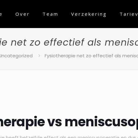
e
Over
Team
Verzekering
Tarie
ie net zo effectief als menis
Uncategorized
Fysiotherapie net zo effectief als menis
herapie vs meniscuso
ie heeft hetzelfde effect als een meniscusoperatie en dus